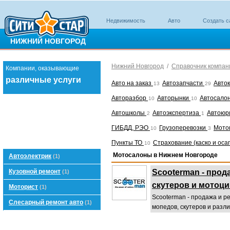
Недвижимость
Авто
Создать с
НИЖНИЙ НОВГОРОД
Нижний Новгород
/
Справочник компан
Компании, оказывающие
различные услуги
Авто на заказ
Автозапчасти
Авто
13
29
Авторазбор
Авторынки
Автосало
10
10
Автошколы
Автоэкспертиза
Автоюр
2
1
ГИБДД, РЭО
Грузоперевозки
Мото
10
3
Пункты ТО
Страхование (каско и оса
10
Мотосалоны в Нижнем Новгороде
Автоэлектрик
(1)
Кузовной ремонт
Scooterman - прод
(1)
скутеров и мотоц
Моторист
(1)
Scooterman - продажа и р
Слесарный ремонт авто
(1)
мопедов, скутеров и разли